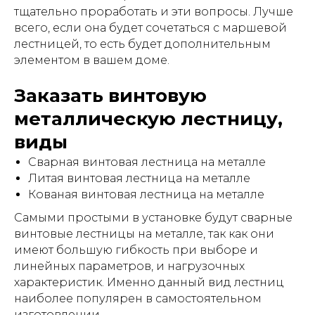
тщательно проработать и эти вопросы. Лучше
всего, если она будет сочетаться с маршевой
Получите
лестницей, то есть будет дополнительным
элементом в вашем доме.
эксклюзивный
католог дизайнеских
Заказать винтовую
лестниц
бесплатно
Оставьте заявку и выберите
металлическую лестницу,
лестницу своей мечты!
виды
Сварная винтовая лестница на металле
Литая винтовая лестница на металле
Кованая винтовая лестница на металле
Самыми простыми в установке будут сварные
Получить каталог
винтовые лестницы на металле, так как они
имеют большую гибкость при выборе и
Нажимая на кнопку вы автоматически
линейных параметров, и нагрузочных
соглашаетесь с
Политикой обработки
характеристик. Именно данный вид лестниц
персональных данных
наиболее популярен в самостоятельном
изготовлении.