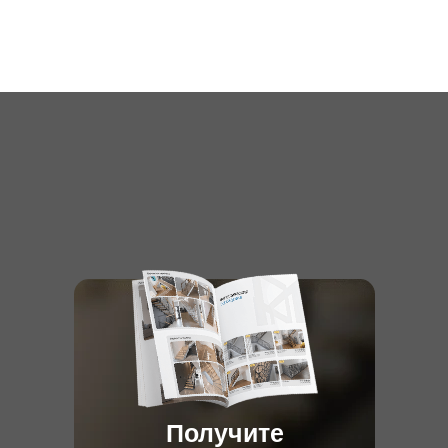
Получите