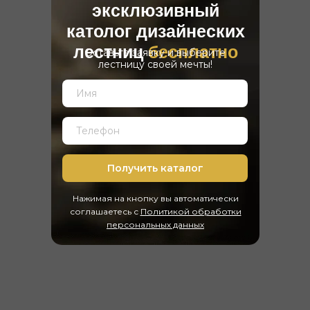
эксклюзивный
католог дизайнеских
лестниц
бесплатно
Оставьте заявку и выберите
лестницу своей мечты!
Получить каталог
Нажимая на кнопку вы автоматически
соглашаетесь с
Политикой обработки
персональных данных