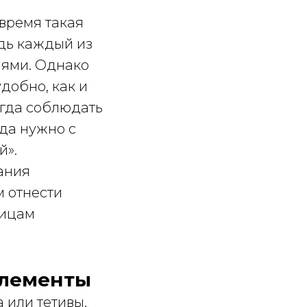
 время такая
едь каждый из
нями. Однако
добно, как и
егда соблюдать
гда нужно с
й».
ания
м отнести
ницам
элементы
 или тетивы.