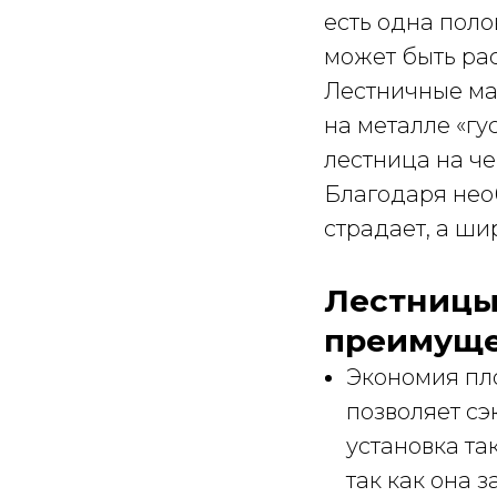
есть одна поло
может быть рас
Лестничные ма
на металле «гу
лестница на ч
Благодаря нео
страдает, а ш
Лестницы 
преимуще
Экономия пл
позволяет сэ
установка т
так как она з