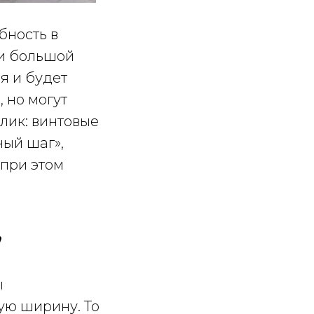
бность в
ти большой
я и будет
, но могут
елик: винтовые
ный шаг»,
 при этом
,
ы
ую ширину. То