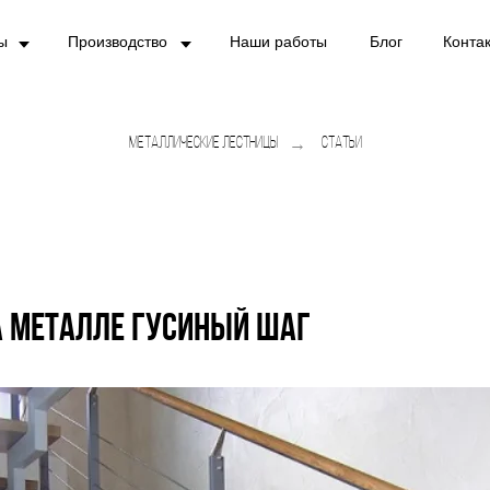
ы
Производство
Наши работы
Блог
Конта
Металлические лестницы
→
Статьи
а металле гусиный шаг
Получите эксклюзивный
дизайнеских лестниц
б
Оставьте заявку и выберите лест