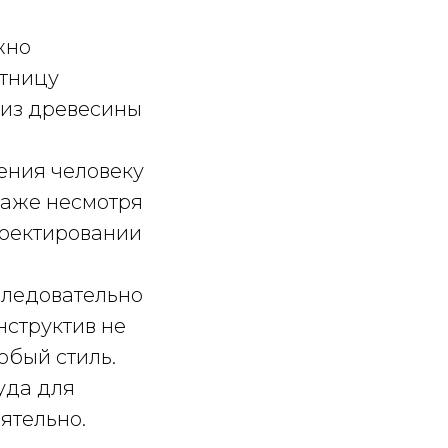
жно
стницу
 из древесины
ения человеку
Даже несмотря
роектировании
следовательно
онструктив не
обый стиль.
уда для
ятельно.