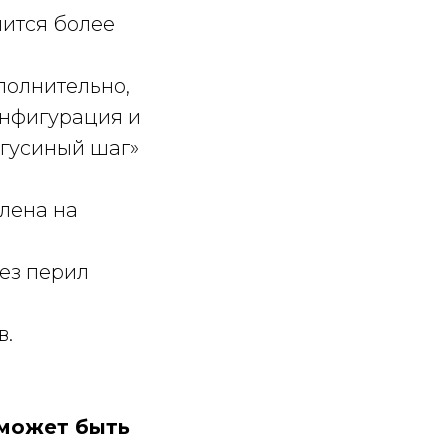
чится более
полнительно,
Конфигурация и
«гусиный шаг»
влена на
ез перил
в.
 может быть