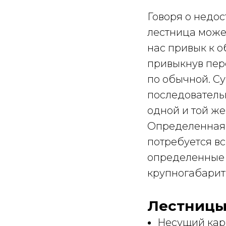
Говоря о недост
лестница може
нас привык к 
привыкнув пере
по обычной. Су
последовательн
одной и той же
Определенная 
потребуется в
определенные 
крупногабарит
Лестницы 
Несущий карк