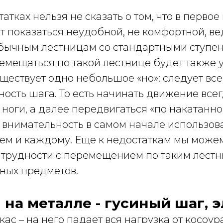
атках нельзя не сказать о том, что в первое
т показаться неудобной, не комфортной, в
обычным лестницам со стандартными ступе
мещаться по такой лестнице будет также у
ществует одно небольшое «но»: следует вс
ость шага. То есть начинать движение все
 ноги, а далее передвигаться «по накатанно
внимательность в самом начале использов
сем и каждому. Еще к недостаткам мы може
трудности с перемещением по таким лест
ных предметов.
на металле - гусиный шаг, 
ас – на него падает вся нагрузка от косоура