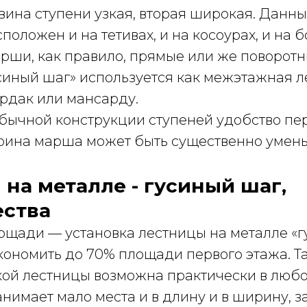
вина ступени узкая, вторая широкая. Данн
положен и на тетивах, и на косоурах, и на б
рши, как правило, прямые или же поворотн
синый шаг» используется как межэтажная л
ердак или мансарду.
бычной конструкции ступеней удобство п
ирина марша может быть существенно умен
на металле - гусиный шаг,
ства
ощади — установка лестницы на металле «г
кономить до 70% площади первого этажа. 
акой лестницы возможна практически в люб
анимает мало места и в длину и в ширину, за