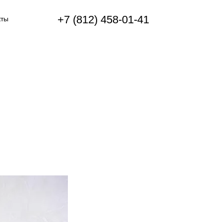
+7 (812) 458-01-41
кты
 католог
есплатно
ницу