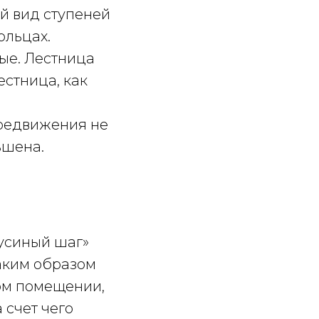
ый вид ступеней
ольцах.
ые. Лестница
естница, как
ередвижения не
ьшена.
усиный шаг»
Таким образом
ом помещении,
 счет чего