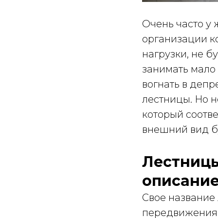
Очень часто у 
организации к
нагрузки, не б
занимать мало 
вогнать в депр
лестницы. Но н
который соотв
внешний вид б
Лестницы
описани
Свое название 
передвижения п