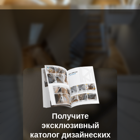
Получите
эксклюзивный
католог дизайнеских