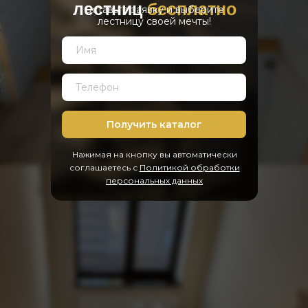
лестниц
бесплатно
Оставьте заявку и выберите
лестницу своей мечты!
Получить каталог
Нажимая на кнопку вы автоматически
соглашаетесь с
Политикой обработки
персональных данных